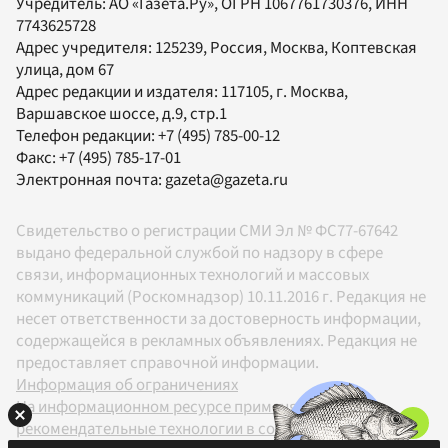
Учредитель:
АО «Газета.Ру»
, ОГРН 1067761730376, ИНН
7743625728
Адрес учредителя: 125239, Россия, Москва, Коптевская
улица, дом 67
Адрес редакции и издателя:
117105
, г.
Москва
,
Варшавское шоссе, д.9, стр.1
Телефон редакции:
+7 (495) 785-00-12
Факс:
+7 (495) 785-17-01
Электронная почта:
gazeta@gazeta.ru
Свидетельство о регистрации СМИ Эл № ФС77-67642
выдано федеральной службой по надзору в сфере
связи, информационных технологий и массовых
коммуникаций (Роскомнадзор) 10.11.2016 г. Редакция не
несет ответственности за достоверность информации,
содержащейся в рекламных объявлениях. Редакция не
предоставляет справочной информации.
Информация об ограничениях
На информационном ресурсе применяются
рекомендательные технологии в соответствии с