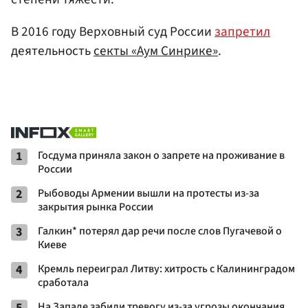
В 2016 году Верховный суд России
запретил
деятельность
секты «Аум Синрике»
.
1
Госдума приняла закон о запрете на проживание в
России
2
Рыбоводы Армении вышли на протесты из-за
закрытия рынка России
3
Галкин* потерял дар речи после слов Пугачевой о
Киеве
4
Кремль переиграл Литву: хитрость с Калининградом
сработала
5
На Западе забили тревогу из-за угрозы окончания