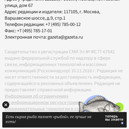
улица, дом 67
Адрес редакции и издателя:
117105
, г.
Москва
,
Варшавское шоссе, д.9, стр.1
Телефон редакции:
+7 (495) 785-00-12
Факс:
+7 (495) 785-17-01
Электронная почта:
gazeta@gazeta.ru
Свидетельство о регистрации СМИ Эл № ФС77-67642
выдано федеральной службой по надзору в сфере
связи, информационных технологий и массовых
коммуникаций (Роскомнадзор) 10.11.2016 г. Редакция не
несет ответственности за достоверность информации,
содержащейся в рекламных объявлениях. Редакция не
предоставляет справочной информации.
Информация об ограничениях
На информационном ресурсе применяются
рекомендательные технологии в соответствии с
Правилами
Если сырая рыба пахнет «рыбой», ее лучше не
18+
есть!