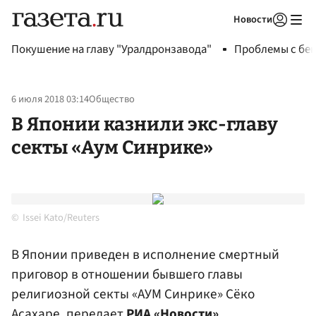
Новости
Авторизоваться
Покушение на главу "Уралдронзавода"
Проблемы с бен
6 июля 2018 03:14
Общество
В Японии казнили экс-главу
секты «Аум Синрике»
Issei Kato/Reuters
В Японии приведен в исполнение смертный
приговор в отношении бывшего главы
религиозной секты «АУМ Синрике» Сёко
Асахаре, передает
РИА «Новости»
.