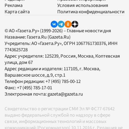
Реклама
Условия использования
Карта сайта
Политика конфиденциальности
© АО «Газета.Ру» (1999-2026) – Главные новости дня
Название:
Газета.Ru
(Gazeta.Ru)
Учредитель:
АО «Газета.Ру»
, ОГРН 1067761730376, ИНН
7743625728
Адрес учредителя: 125239, Россия, Москва, Коптевская
улица, дом 67
Адрес редакции и издателя:
117105
, г.
Москва
,
Варшавское шоссе, д.9, стр.1
Телефон редакции:
+7 (495) 785-00-12
Факс:
+7 (495) 785-17-01
Электронная почта:
gazeta@gazeta.ru
Свидетельство о регистрации СМИ Эл № ФС77-67642
выдано федеральной службой по надзору в сфере
связи, информационных технологий и массовых
коммуникаций (Роскомнадзор) 10.11.2016 г. Редакция не