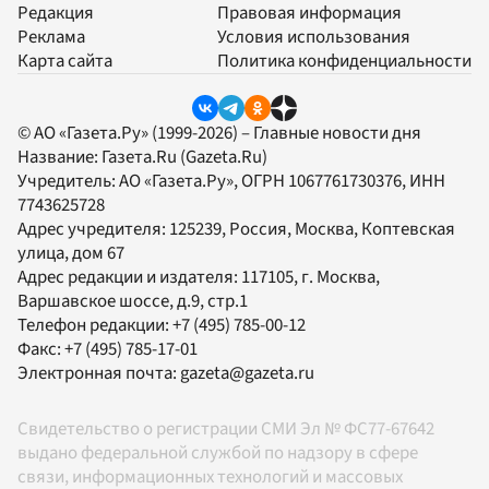
Редакция
Правовая информация
Реклама
Условия использования
Карта сайта
Политика конфиденциальности
© АО «Газета.Ру» (1999-2026) – Главные новости дня
Название:
Газета.Ru
(Gazeta.Ru)
Учредитель:
АО «Газета.Ру»
, ОГРН 1067761730376, ИНН
7743625728
Адрес учредителя: 125239, Россия, Москва, Коптевская
улица, дом 67
Адрес редакции и издателя:
117105
, г.
Москва
,
Варшавское шоссе, д.9, стр.1
Телефон редакции:
+7 (495) 785-00-12
Факс:
+7 (495) 785-17-01
Электронная почта:
gazeta@gazeta.ru
Свидетельство о регистрации СМИ Эл № ФС77-67642
выдано федеральной службой по надзору в сфере
связи, информационных технологий и массовых