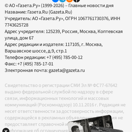
© АО «Газета.Ру» (1999-2026) – Главные новости дня
Название:
Газета.Ru
(Gazeta.Ru)
Учредитель:
АО «Газета.Ру»
, ОГРН 1067761730376, ИНН
7743625728
Адрес учредителя: 125239, Россия, Москва, Коптевская
улица, дом 67
Адрес редакции и издателя:
117105
, г.
Москва
,
Варшавское шоссе, д.9, стр.1
Телефон редакции:
+7 (495) 785-00-12
Факс:
+7 (495) 785-17-01
Электронная почта:
gazeta@gazeta.ru
Свидетельство о регистрации СМИ Эл № ФС77-67642
выдано федеральной службой по надзору в сфере
связи, информационных технологий и массовых
коммуникаций (Роскомнадзор) 10.11.2016 г. Редакция не
несет ответственности за достоверность информации,
содержащейся в рекламных объявлениях. Редакция не
предоставляет справочной информации.
Информация об ограничениях