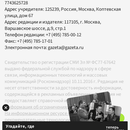
7743625728
Адрес учредителя: 125239, Россия, Москва, Коптевская
улица, дом 67
Адрес редакции и издателя:
117105
, г.
Москва
,
Варшавское шоссе, д.9, стр.1
Телефон редакции:
+7 (495) 785-00-12
Факс:
+7 (495) 785-17-01
Электронная почта:
gazeta@gazeta.ru
Свидетельство о регистрации СМИ Эл № ФС77-67642
выдано федеральной службой по надзору в сфере
связи, информационных технологий и массовых
коммуникаций (Роскомнадзор) 10.11.2016 г. Редакция не
несет ответственности за достоверность информации,
содержащейся в рекламных объявлениях. Редакция не
предоставляет справочной информации.
Информация об ограничениях
На информационном ресурсе применяются
рекомендательные технологии в соответствии с
Правилами
Угадайте, где