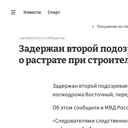
Новости
Спорт
Покушение на гл
1 декабря 2015 13:18
Общество
Задержан второй подоз
о растрате при строите
Задержан второй подозреваем
космодрома Восточный, пер
Об этом сообщили в МВД Росс
«Следователями следственно