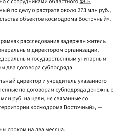
но с сотрудниками областного
ФСБ
ый по делу о растрате около 273 млн руб.,
ельства объектов космодрома Восточный»,
в рамках расследования задержан житель
генеральным директором организации,
 федеральным государственным унитарным
ы два договора субподряда.
альный директор и учредитель указанного
ленные по договорам субподряда денежные
 млн руб. на цели, не связанные со
 территории космодрома Восточный», —
ны сроком на два месяца.