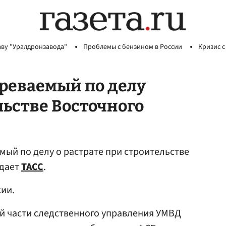
аву "Уралдронзавода"
Проблемы с бензином в России
Кризис с
реваемый по делу
льстве Восточного
ый по делу о растрате при строительстве
едает
ТАСС
.
ии.
й части следственного управления УМВД