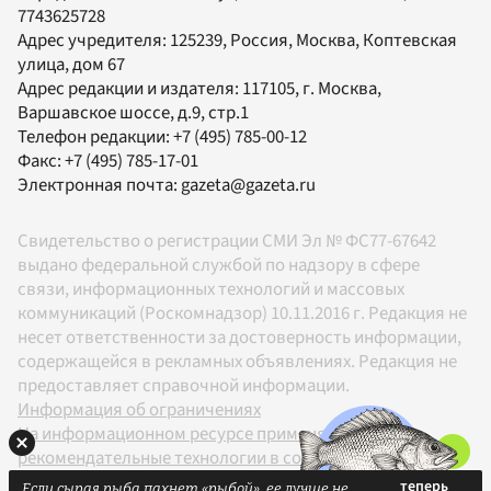
7743625728
Адрес учредителя: 125239, Россия, Москва, Коптевская
улица, дом 67
Адрес редакции и издателя:
117105
, г.
Москва
,
Варшавское шоссе, д.9, стр.1
Телефон редакции:
+7 (495) 785-00-12
Факс:
+7 (495) 785-17-01
Электронная почта:
gazeta@gazeta.ru
Свидетельство о регистрации СМИ Эл № ФС77-67642
выдано федеральной службой по надзору в сфере
связи, информационных технологий и массовых
коммуникаций (Роскомнадзор) 10.11.2016 г. Редакция не
несет ответственности за достоверность информации,
содержащейся в рекламных объявлениях. Редакция не
предоставляет справочной информации.
Информация об ограничениях
На информационном ресурсе применяются
рекомендательные технологии в соответствии с
Правилами
Если сырая рыба пахнет «рыбой», ее лучше не