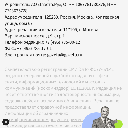
Учредитель:
АО «Газета.Ру»
, ОГРН 1067761730376, ИНН
7743625728
Адрес учредителя: 125239, Россия, Москва, Коптевская
улица, дом 67
Адрес редакции и издателя:
117105
, г.
Москва
,
Варшавское шоссе, д.9, стр.1
Телефон редакции:
+7 (495) 785-00-12
Факс:
+7 (495) 785-17-01
Электронная почта:
gazeta@gazeta.ru
Свидетельство о регистрации СМИ Эл № ФС77-67642
выдано федеральной службой по надзору в сфере
связи, информационных технологий и массовых
коммуникаций (Роскомнадзор) 10.11.2016 г. Редакция не
несет ответственности за достоверность информации,
содержащейся в рекламных объявлениях. Редакция не
предоставляет справочной информации.
Информация об ограничениях
На информационном ресурсе применяются
рекомендательные технологии в соответствии с