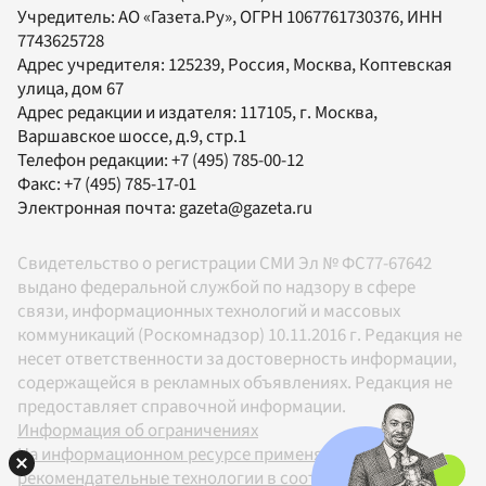
Учредитель:
АО «Газета.Ру»
, ОГРН 1067761730376, ИНН
7743625728
Адрес учредителя: 125239, Россия, Москва, Коптевская
улица, дом 67
Адрес редакции и издателя:
117105
, г.
Москва
,
Варшавское шоссе, д.9, стр.1
Телефон редакции:
+7 (495) 785-00-12
Факс:
+7 (495) 785-17-01
Электронная почта:
gazeta@gazeta.ru
Свидетельство о регистрации СМИ Эл № ФС77-67642
выдано федеральной службой по надзору в сфере
связи, информационных технологий и массовых
коммуникаций (Роскомнадзор) 10.11.2016 г. Редакция не
несет ответственности за достоверность информации,
содержащейся в рекламных объявлениях. Редакция не
предоставляет справочной информации.
Информация об ограничениях
На информационном ресурсе применяются
рекомендательные технологии в соответствии с