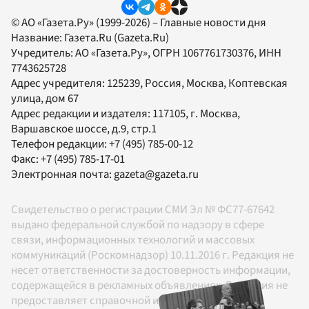
© АО «Газета.Ру» (1999-2026) – Главные новости дня
Название:
Газета.Ru
(Gazeta.Ru)
Учредитель:
АО «Газета.Ру»
, ОГРН 1067761730376, ИНН
7743625728
Адрес учредителя: 125239, Россия, Москва, Коптевская
улица, дом 67
Адрес редакции и издателя:
117105
, г.
Москва
,
Варшавское шоссе, д.9, стр.1
Телефон редакции:
+7 (495) 785-00-12
Факс:
+7 (495) 785-17-01
Электронная почта:
gazeta@gazeta.ru
Свидетельство о регистрации СМИ Эл № ФС77-67642
выдано федеральной службой по надзору в сфере
связи, информационных технологий и массовых
коммуникаций (Роскомнадзор) 10.11.2016 г. Редакция не
несет ответственности за достоверность информации,
содержащейся в рекламных объявлениях. Редакция не
предоставляет справочной информации.