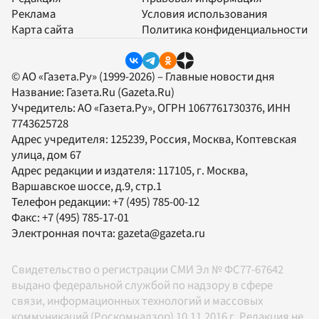
Реклама
Условия использования
Карта сайта
Политика конфиденциальности
© АО «Газета.Ру» (1999-2026) – Главные новости дня
Название:
Газета.Ru
(Gazeta.Ru)
Учредитель:
АО «Газета.Ру»
, ОГРН 1067761730376, ИНН
7743625728
Адрес учредителя: 125239, Россия, Москва, Коптевская
улица, дом 67
Адрес редакции и издателя:
117105
, г.
Москва
,
Варшавское шоссе, д.9, стр.1
Телефон редакции:
+7 (495) 785-00-12
Факс:
+7 (495) 785-17-01
Электронная почта:
gazeta@gazeta.ru
Свидетельство о регистрации СМИ Эл № ФС77-67642
выдано федеральной службой по надзору в сфере
связи, информационных технологий и массовых
коммуникаций (Роскомнадзор) 10.11.2016 г. Редакция не