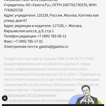
Учредитель:
АО «Газета.Ру»
, ОГРН 1067761730376, ИНН
7743625728
Адрес учредителя: 125239, Россия, Москва, Коптевская
улица, дом 67
Адрес редакции и издателя:
117105
, г.
Москва
,
Варшавское шоссе, д.9, стр.1
Телефон редакции:
+7 (495) 785-00-12
Факс:
+7 (495) 785-17-01
Электронная почта:
gazeta@gazeta.ru
Свидетельство о регистрации СМИ Эл № ФС77-67642
выдано федеральной службой по надзору в сфере
связи, информационных технологий и массовых
коммуникаций (Роскомнадзор) 10.11.2016 г. Редакция не
несет ответственности за достоверность информации,
содержащейся в рекламных объявлениях. Редакция не
предоставляет справочной информации.
Информация об ограничениях
На информационном ресурсе применяются
рекомендательные технологии в соответствии с