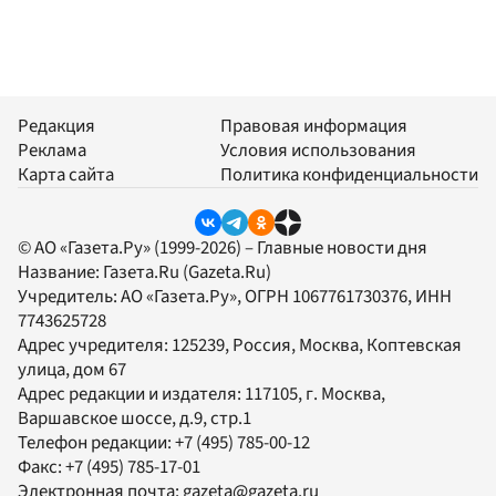
Редакция
Правовая информация
Реклама
Условия использования
Карта сайта
Политика конфиденциальности
© АО «Газета.Ру» (1999-2026) – Главные новости дня
Название:
Газета.Ru
(Gazeta.Ru)
Учредитель:
АО «Газета.Ру»
, ОГРН 1067761730376, ИНН
7743625728
Адрес учредителя: 125239, Россия, Москва, Коптевская
улица, дом 67
Адрес редакции и издателя:
117105
, г.
Москва
,
Варшавское шоссе, д.9, стр.1
Телефон редакции:
+7 (495) 785-00-12
Факс:
+7 (495) 785-17-01
Электронная почта:
gazeta@gazeta.ru