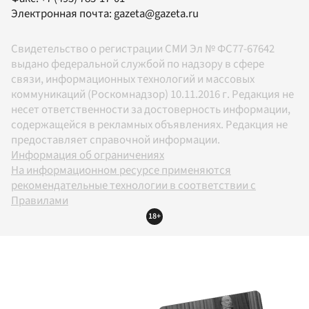
Электронная почта:
gazeta@gazeta.ru
Свидетельство о регистрации СМИ Эл № ФС77-67642
выдано федеральной службой по надзору в сфере
связи, информационных технологий и массовых
коммуникаций (Роскомнадзор) 10.11.2016 г. Редакция не
несет ответственности за достоверность информации,
содержащейся в рекламных объявлениях. Редакция не
предоставляет справочной информации.
Информация об ограничениях
На информационном ресурсе применяются
рекомендательные технологии в соответствии с
Правилами
18+