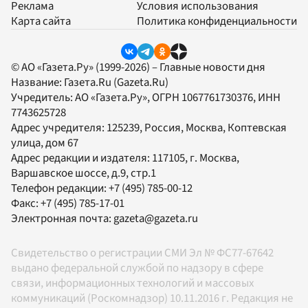
Реклама
Условия использования
Карта сайта
Политика конфиденциальности
© АО «Газета.Ру» (1999-2026) – Главные новости дня
Название:
Газета.Ru
(Gazeta.Ru)
Учредитель:
АО «Газета.Ру»
, ОГРН 1067761730376, ИНН
7743625728
Адрес учредителя: 125239, Россия, Москва, Коптевская
улица, дом 67
Адрес редакции и издателя:
117105
, г.
Москва
,
Варшавское шоссе, д.9, стр.1
Телефон редакции:
+7 (495) 785-00-12
Факс:
+7 (495) 785-17-01
Электронная почта:
gazeta@gazeta.ru
Свидетельство о регистрации СМИ Эл № ФС77-67642
выдано федеральной службой по надзору в сфере
связи, информационных технологий и массовых
коммуникаций (Роскомнадзор) 10.11.2016 г. Редакция не