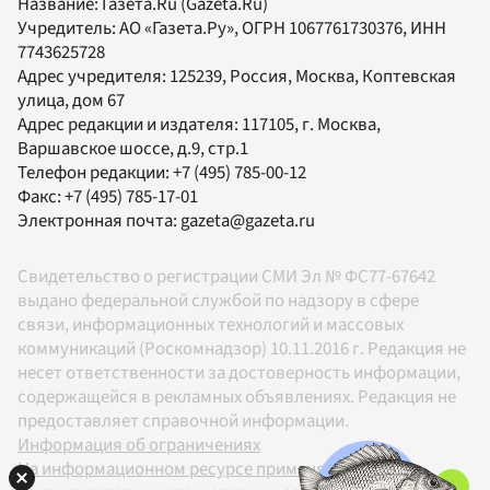
Название:
Газета.Ru
(Gazeta.Ru)
Учредитель:
АО «Газета.Ру»
, ОГРН 1067761730376, ИНН
7743625728
Адрес учредителя: 125239, Россия, Москва, Коптевская
улица, дом 67
Адрес редакции и издателя:
117105
, г.
Москва
,
Варшавское шоссе, д.9, стр.1
Телефон редакции:
+7 (495) 785-00-12
Факс:
+7 (495) 785-17-01
Электронная почта:
gazeta@gazeta.ru
Свидетельство о регистрации СМИ Эл № ФС77-67642
выдано федеральной службой по надзору в сфере
связи, информационных технологий и массовых
коммуникаций (Роскомнадзор) 10.11.2016 г. Редакция не
несет ответственности за достоверность информации,
содержащейся в рекламных объявлениях. Редакция не
предоставляет справочной информации.
Информация об ограничениях
На информационном ресурсе применяются