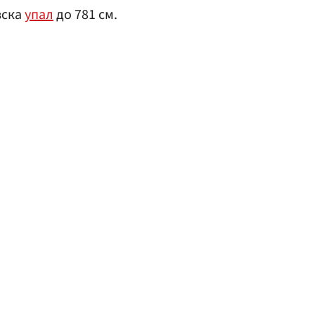
вска
упал
до 781 см.