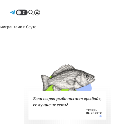
Авторизоваться
 мигрантами в Сеуте
Если сырая рыба пахнет «рыбой»,
ее лучше не есть!