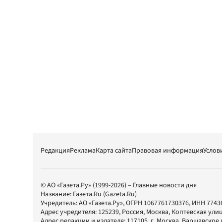
Редакция
Реклама
Карта сайта
Правовая информация
Услов
© АО «Газета.Ру» (1999-2026) – Главные новости дня
Название:
Газета.Ru
(Gazeta.Ru)
Учредитель:
АО «Газета.Ру»
, ОГРН 1067761730376, ИНН 7743
Адрес учредителя: 125239, Россия, Москва, Коптевская улиц
Адрес редакции и издателя:
117105
, г.
Москва
,
Варшавское шо