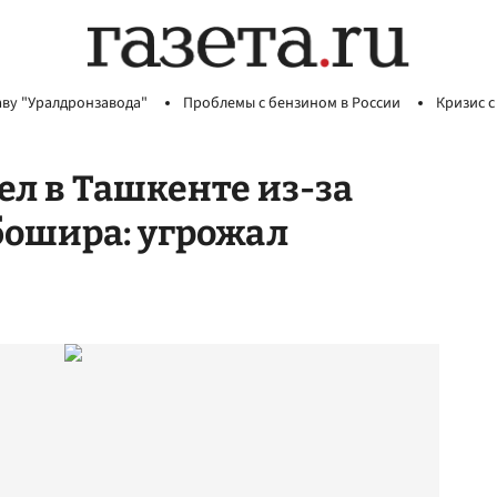
аву "Уралдронзавода"
Проблемы с бензином в России
Кризис с
ел в Ташкенте из-за
бошира: угрожал