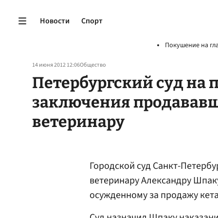
Новости
Спорт
Покушение на гл
14 июня 2012 12:06
Общество
Петербургский суд на 
заключения продавав
ветеринару
Городской суд Санкт-Петербу
ветеринару Александру Шпаку
осужденному за продажу кета
Суд назначил Шпаку наказани