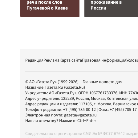
речи после слов
проживание в
Пугачевой о Киеве
России
Редакция
Реклама
Карта сайта
Правовая информация
Услов
© АО «Газета.Ру» (1999-2026) – Главные новости дня
Название:
Газета.Ru
(Gazeta.Ru)
Учредитель:
АО «Газета.Ру»
, ОГРН 1067761730376, ИНН 7743
Адрес учредителя: 125239, Россия, Москва, Коптевская улиц
Адрес редакции и издателя:
117105
, г.
Москва
,
Варшавское шо
Телефон редакции:
+7 (495) 785-00-12
| Факс:
+7 (495) 785-17
Электронная почта:
gazeta@gazeta.ru
Нашли опечатку? Нажмите Ctrl+Enter
Свидетельство о регистрации СМИ Эл № ФС77-67642 выда