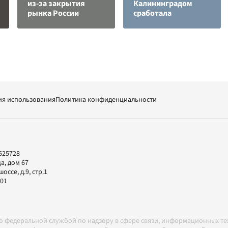
из-за закрытия
Калининградом
рынка России
сработала
ия использования
Политика конфиденциальности
625728
а, дом 67
ссе, д.9, стр.1
-01
но федеральной службой по надзору в сфере связи, информационных т