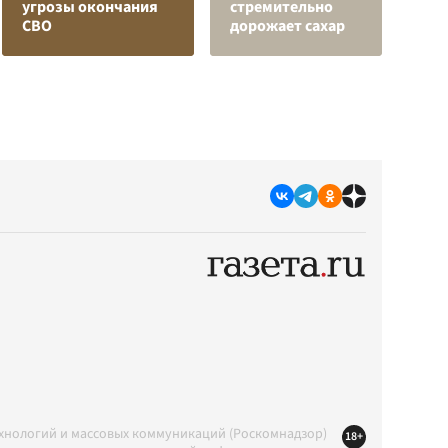
угрозы окончания
стремительно
в
СВО
дорожает сахар
р
ехнологий и массовых коммуникаций (Роскомнадзор)
18+