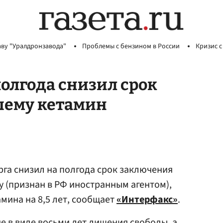
аву "Уралдронзавода"
Проблемы с бензином в России
Кризис с
полгода снизил срок
шему кетамин
рга снизил на полгода срок заключения
 (признан в РФ иностранным агентом),
мина на 8,5 лет, сообщает
«Интерфакс»
.
е в виде восьми лет лишения свободы, а