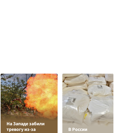
На Западе забили
Л
тревогу из-за
В России
з