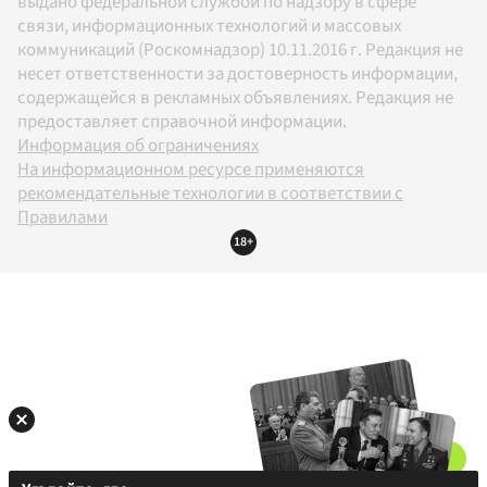
выдано федеральной службой по надзору в сфере
связи, информационных технологий и массовых
коммуникаций (Роскомнадзор) 10.11.2016 г. Редакция не
несет ответственности за достоверность информации,
содержащейся в рекламных объявлениях. Редакция не
предоставляет справочной информации.
Информация об ограничениях
На информационном ресурсе применяются
рекомендательные технологии в соответствии с
Правилами
18+