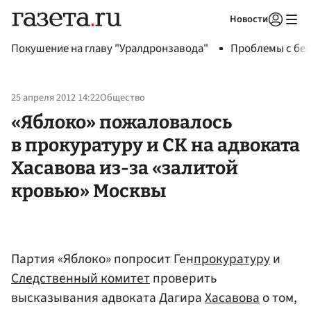
Новости
Авторизоваться
Покушение на главу "Уралдронзавода"
Проблемы с бен
25 апреля 2012 14:22
Общество
«Яблоко» пожаловалось
в прокуратуру и СК на адвоката
Хасавова из-за «залитой
кровью» Москвы
Партия «Яблоко» попросит Ген
прокуратуру
и
Следственный комитет
проверить
высказывания адвоката Дагира
Хасавова
о том,