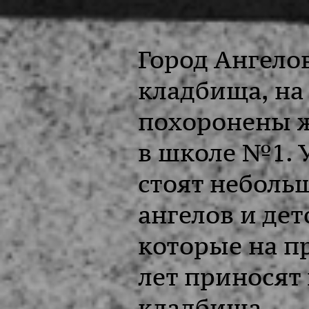
Город Ангело
кладбища, на
похоронены ж
в школе №1. 
стоят неболь
ангелов и де
которые на п
лет приносят
кладбища.