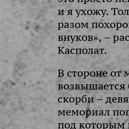
и я ухожу. То
разом похоро
внуков», – ра
Касполат.
В стороне от 
возвышается 
скорби – дев
мемориал по
под которым