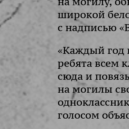
на могилу, о
широкой бел
с надписью «
«Каждый год 
ребята всем 
сюда и повяз
на могилы св
одноклассник
голосом объяс