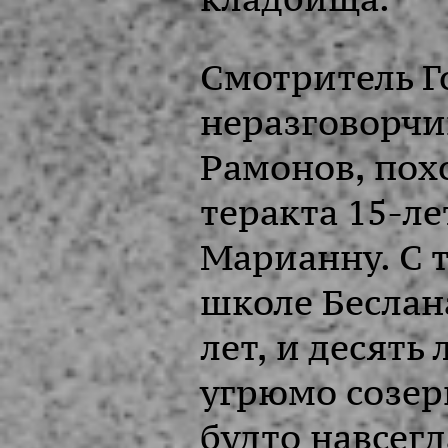
Смотритель Г
неразговорчи
Рамонов, по
теракта 15-л
Марианну. С 
школе Беслан
лет, и десять
угрюмо созер
будто навсегд