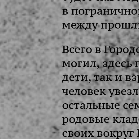
в погранично
между прошл
Всего в Город
могил, здесь
дети, так и в
человек увез
остальные се
родовые кла
своих вокруг 