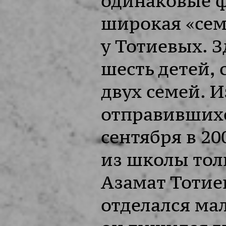
одинаковые 
широкая «сем
у Тотиевых. 
шесть детей, 
двух семей. И
отправившихс
сентября в 20
из школы тол
Азамат Тотие
отделался ма