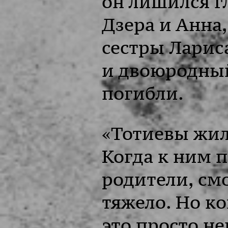
он лишился гл
Дзера и Анна
сестры Ларис
и двоюродный
погибли.
«Тотиевы жил
Когда к ним 
родители, смо
тяжело. Но ко
это просто н