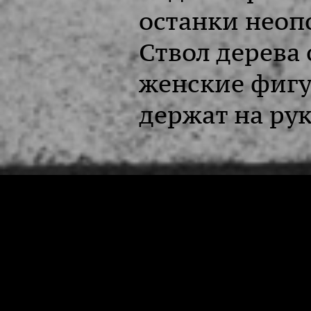
останки неоп
Ствол дерева
женские фигу
держат на рук