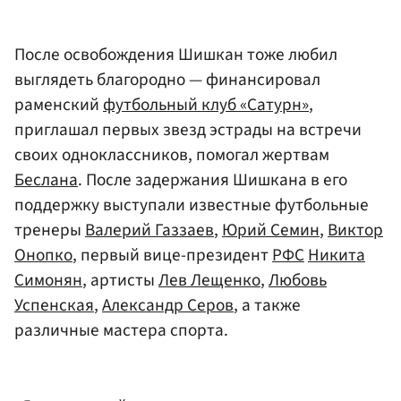
После освобождения Шишкан тоже любил
выглядеть благородно — финансировал
раменский
футбольный клуб «Сатурн»
,
приглашал первых звезд эстрады на встречи
своих одноклассников, помогал жертвам
Беслана
. После задержания Шишкана в его
поддержку выступали известные футбольные
тренеры
Валерий Газзаев
,
Юрий Семин
,
Виктор
Онопко
, первый вице-президент
РФС
Никита
Симонян
, артисты
Лев Лещенко
,
Любовь
Успенская
,
Александр Серов
, а также
различные мастера спорта.