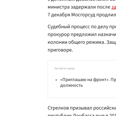
министра задержали после
з
7 декабря Мосгорсуд продлил 
Судебный процесс по делу пр
прокурор предложил назначит
колонии общего режима. Защ
приговоре.
Читайте также
«Приглашаю на фронт». П
должность
Стрелков призывал российски
республик Донбасса еще в 201