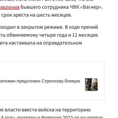
аявления
бывшего сотрудника ЧВК «Вагнер».
срок ареста на шесть месяцев.
оходил в закрытом режиме. В ходе прений
ь обвиняемому четыре года и 11 месяцев
ита настаивала на оправдательном
ригожин предложил Стрелкову боевую
е власти ввести войска на территорию
4 году, поэтому в феврале 2022-го он горячо