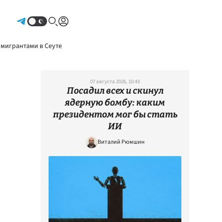
Авторизоваться
 мигрантами в Сеуте
07 августа 2026, 10:43
Посадил всех и скинул
ядерную бомбу: каким
президентом мог бы стать
ИИ
Виталий Рюмшин