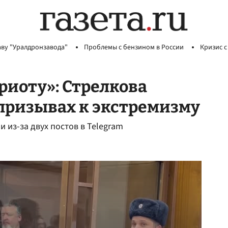
аву "Уралдронзавода"
Проблемы с бензином в России
Кризис с
риоту»: Стрелкова
призывах к экстремизму
 из-за двух постов в Telegram