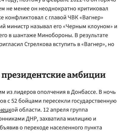
ем не менее он неоднократно критиковал
же конфликтовал с главой ЧВК «Вагнер»
ий министр называл его «Черным клоуном» и
 его в шантаже Минобороны. В результате
игласил Стрелкова вступить в «Вагнер», но
и президентские амбиции
им из лидеров ополчения в Донбассе. В ночь
ков с 52 бойцами пересекли государственную
нецк
ой области. 12 апреля группа
ронниками ДНР, захватила милицию и
объявив о переходе населенного пункта