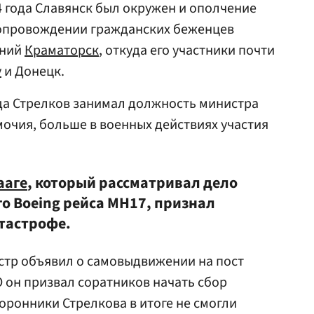
4 года Славянск был окружен и ополчение
сопровождении гражданских беженцев
дний
Краматорск
, откуда его участники почти
у
и Донецк.
года Стрелков занимал должность министра
очия, больше в военных действиях участия
ааге
, который рассматривал дело
о Boeing рейса MH17, признал
тастрофе.
стр объявил о самовыдвижении на пост
О он призвал соратников начать сбор
оронники Стрелкова в итоге не смогли