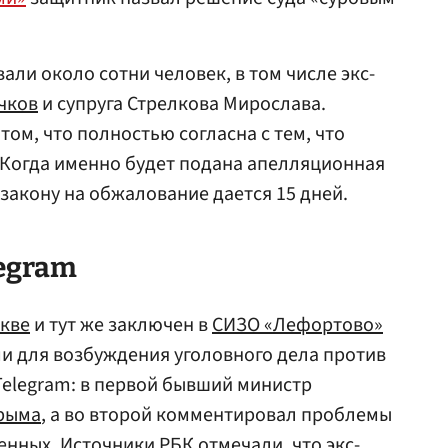
вали около сотни человек, в том числе экс-
чков
и супруга Стрелкова Мирослава.
 том, что полностью согласна с тем, что
 Когда именно будет подана апелляционная
 закону на обжалование дается 15 дней.
legram
кве
и тут же заключен в
СИЗО «Лефортово»
ми для возбуждения уголовного дела против
 Telegram: в первой бывший министр
рыма
, а во второй комментировал проблемы
нных. Источники РБК отмечали, что экс-