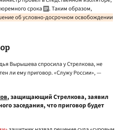
-министр провел в следственном изоляторе,
 тюремного срока
. Таким образом,
шение об условно-досрочном освобождении
вор
дья Вырышева спросила у Стрелкова, не
тен ли ему приговор. «Служу России», —
хов
, защищающий Стрелкова, заявил
ного заседания, что приговор будет
ми»
защитник назвал решение суда «суровым