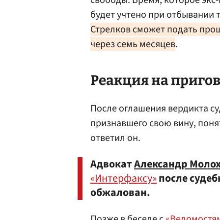
свободы. Время, которое экс
будет учтено при отбывании
Стрелков сможет подать про
через семь месяцев
.
Реакция на приго
После оглашения вердикта су
признавшего свою вину, поня
ответил он.
Адвокат
Александр Моло
«Интерфаксу»
после судеб
обжалован.
Позже в беседе с
«Ведомостя