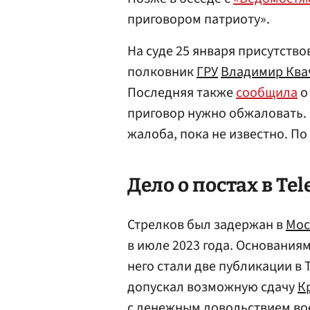
приговором патриоту».
На суде 25 января присутство
полковник
ГРУ
Владимир Ква
Последняя также
сообщила
о
приговор нужно обжаловать.
жалоба, пока не известно. По
Дело о постах в Te
Стрелков был задержан в
Мос
в июле 2023 года. Основания
него стали две публикации в
допускал возможную сдачу
К
с денежным довольствием вое