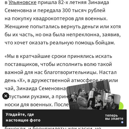
в
Ульяновске
пришла 82-х летняя Зинаида
Семеновна и передала 300 тысяч рублей
на покупку квадрокоптеров для военных.
Женщине попытались вернуть деньги или хотя
бы их часть, но она была непреклонна, заявив,
что хочет оказать реальную помощь бойцам.
«Мы в кратчайшие сроки принялись искать
поставщиков, чтобы исполнить волю такой
важной для нас благотворительницы. Настал
день «X», в дружественной атмосфере попили
чай, Зинаида Семеновна пришла снова не
с пустыми руками, а принесла еще теплые
носки для военных. После чаепития мы
показали квадрокоптеры и спросили почему
Угадайте, где
именно их, ответ был прост: «Желание было и
настоящее фото
бинокли, и бронежилеты или каски, но