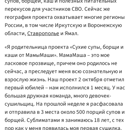
супов, борщей, каш и полезных питательных
перекусов для участников СВО. Сейчас же
география проекта охватывает многие регионы
России, в том числе Иркутскую и Воронежскую
области,
Ставрополье
и Ямал.
«Я родительница проекта «Сухие супы, борщи и
каши от МамыМаши». МамаМаша – это мое
ласковое прозвище, причем оно родилось не
сейчас, а преследует меня всю сознательную и
взрослую жизнь. Наш проект 2 октября отметил
первый юбилей – нам исполнился 1 месяц. У нас
большая дружная команда, много девочек-
сушильщиц. На прошлой неделе я расфасовала
и отправила в 3 места около 500 порций супов и
борщей. Сублиматами я занимаюсь 18 лет, с тех
пор как у меня появилась моя первая сушилка.