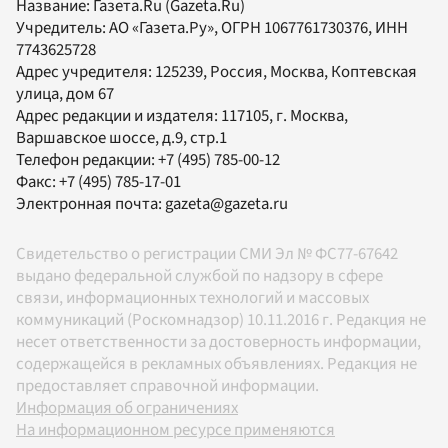
Название:
Газета.Ru
(Gazeta.Ru)
Учредитель:
АО «Газета.Ру»
, ОГРН 1067761730376, ИНН
7743625728
Адрес учредителя: 125239, Россия, Москва, Коптевская
улица, дом 67
Адрес редакции и издателя:
117105
, г.
Москва
,
Варшавское шоссе, д.9, стр.1
Телефон редакции:
+7 (495) 785-00-12
Факс:
+7 (495) 785-17-01
Электронная почта:
gazeta@gazeta.ru
Свидетельство о регистрации СМИ Эл № ФС77-67642
выдано федеральной службой по надзору в сфере
связи, информационных технологий и массовых
коммуникаций (Роскомнадзор) 10.11.2016 г. Редакция не
несет ответственности за достоверность информации,
содержащейся в рекламных объявлениях. Редакция не
предоставляет справочной информации.
Информация об ограничениях
На информационном ресурсе применяются