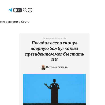
Авторизоваться
 мигрантами в Сеуте
07 августа 2026, 10:43
Посадил всех и скинул
ядерную бомбу: каким
президентом мог бы стать
ИИ
Виталий Рюмшин