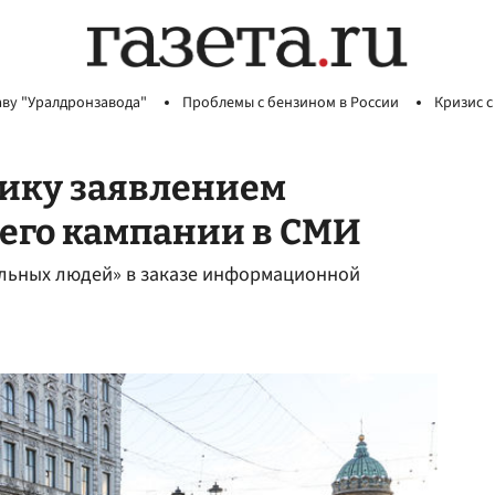
аву "Уралдронзавода"
Проблемы с бензином в России
Кризис с
тику заявлением
него кампании в СМИ
ельных людей» в заказе информационной