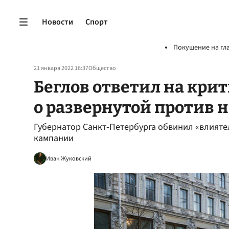
Новости
Спорт
Покушение на гл
21 января 2022 16:37
Общество
Беглов ответил на кри
о развернутой против 
Губернатор Санкт-Петербурга обвинил «влият
кампании
Иван Жуковский