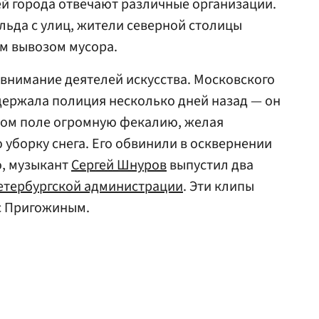
тей города отвечают различные организации.
 льда с улиц, жители северной столицы
м вывозом мусора.
 внимание деятелей искусства. Московского
ержала полиция несколько дней назад — он
овом поле огромную фекалию, желая
 уборку снега. Его обвинили в осквернении
о, музыкант
Сергей Шнуров
выпустил два
етербургской администрации
. Эти клипы
с Пригожиным.