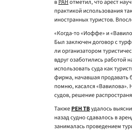
в
РАН
отметил, что арест нау
практикой использования так
иностранных туристов. Впосл
«Когда-то «Иоффе» и «Вавило
Был заключен договор с турф
ли организатором туристичес
вдруг озаботились работой на
использовать суда как турис
фирма, начавшая продавать б
помню, касался «Вавилова». 
судов, решение распространяе
Также
РЕН ТВ
удалось выясни
назад судно сдавалось в арен
занималась проведением тури