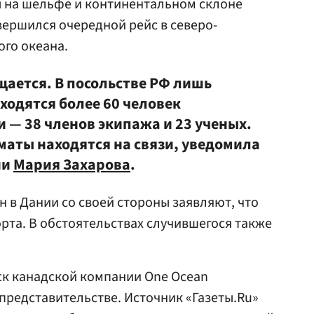
ы на шельфе и континентальном склоне
вершился очередной рейс в северо-
ого океана.
щается. В посольстве РФ лишь
аходятся более 60 человек
 — 38 членов экипажа и 23 ученых.
маты находятся на связи, уведомила
ии
Мария Захарова
.
н в Дании со своей стороны заявляют, что
орта. В обстоятельствах случившегося также
ск канадской компании One Ocean
иппредставительстве. Источник «Газеты.Ru»