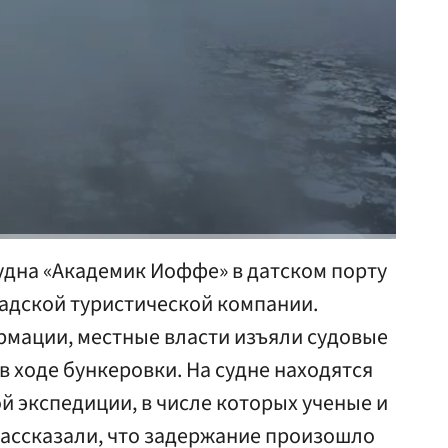
удна «Академик Иоффе» в датском порту
надской туристической компании.
мации, местные власти изъяли судовые
в ходе бункеровки. На судне находятся
ой экспедиции, в числе которых ученые и
 рассказали, что задержание произошло