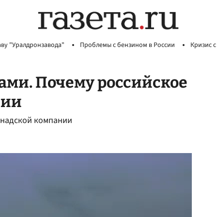
аву "Уралдронзавода"
Проблемы с бензином в России
Кризис с
тами. Почему российское
нии
анадской компании