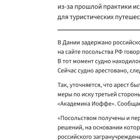
из-за прошлой практики и
для туристических путешес
В Дании задержано российско
на сайте посольства РФ говор
В тот момент судно находилос
Сейчас судно арестовано, сле
Так, уточняется, что арест б
меры по иску третьей сторон
«Академика Иоффе». Сообщае
«Посольством получены и пе
решений, на основании кото
российского загранучреждени