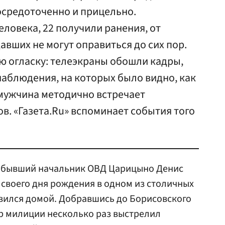
осредоточенно и прицельно.
еловека, 22 получили ранения, от
авших не могут оправиться до сих пор.
ю огласку: телеэкраны обошли кадры,
аблюдения, на которых было видно, как
мужчина методично встречает
ов. «Газета.Ru» вспоминает события того
да бывший начальник ОВД Царицыно Денис
своего дня рождения в одном из столичных
вился домой. Добравшись до Борисовского
р милиции несколько раз выстрелил