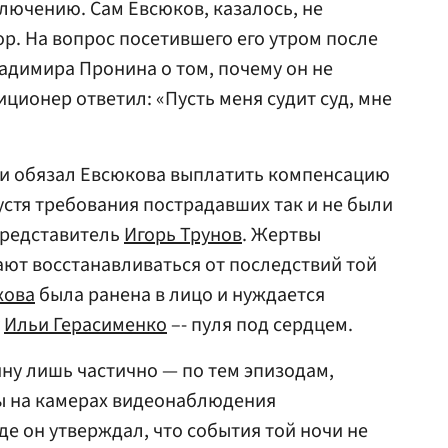
лючению. Сам Евсюков, казалось, не
ор. На вопрос посетившего его утром после
адимира Пронина о том, почему он не
ционер ответил: «Пусть меня судит суд, мне
 и обязал Евсюкова выплатить компенсацию
устя требования пострадавших так и не были
представитель
Игорь Трунов
. Жертвы
ют восстанавливаться от последствий той
хова
была ранена в лицо и нуждается
у
Ильи Герасименко
–- пуля под сердцем.
ну лишь частично — по тем эпизодам,
ы на камерах видеонаблюдения
де он утверждал, что события той ночи не