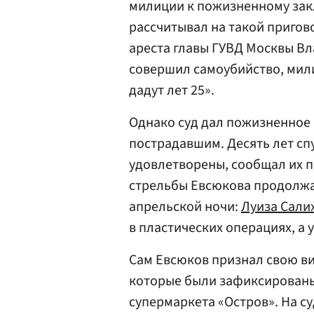
милиции к пожизненному зак
рассчитывал на такой пригов
ареста главы ГУВД Москвы Вл
совершил самоубийство, мили
дадут лет 25».
Однако суд дал пожизненное
пострадавшим. Десять лет сп
удовлетворены, сообщал их 
стрельбы Евсюкова продолжа
апрельской ночи:
Луиза Сали
в пластических операциях, а 
Сам Евсюков признал свою ви
которые были зафиксирован
супермаркета «Остров». На су