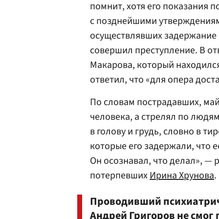
помнит, хотя его показания п
с позднейшими утверждениям
осуществлявших задержание 
совершил преступление. В от
Макарова, который находился 
ответил, что «для опера дост
По словам пострадавших, май
человека, а стрелял по людям
в голову и грудь, словно в т
которые его задержали, что е
Он осознавал, что делал», — 
потерпевших
Ирина Хрунова
.
Проводивший психиатрич
Андрей Григоров не смог