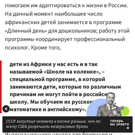
помогаем им адаптироваться к жизни в России.
На данный момент наибольшее число
африканских детей занимается в программе
«Длинный день» для дошкольников; работу этой
программы координирует профессиональный
психолог. Кроме того,
дети из Африки у нас есть и в так
называемой «Школе на коленке», –
специальной программе, в которой
занимаются дети, которые по различным
причинам не могут пойти в российскую
школу. Мы обучаем их русскому языку,
математике и английскому».
СССР запустил человека в космос раньше, чем по
— рассказала «Газете.Ru» директор
всему США разрешили межрасовые браки
Интеграционного центра для беженцев и