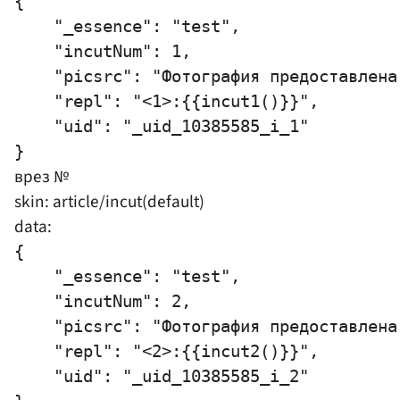
{

    "_essence": "test",

    "incutNum": 1,

    "picsrc": "Фотография предоставлена
    "repl": "<1>:{{incut1()}}",

    "uid": "_uid_10385585_i_1"

врез №
skin: article/incut(default)
data:
{

    "_essence": "test",

    "incutNum": 2,

    "picsrc": "Фотография предоставлена
    "repl": "<2>:{{incut2()}}",

    "uid": "_uid_10385585_i_2"
