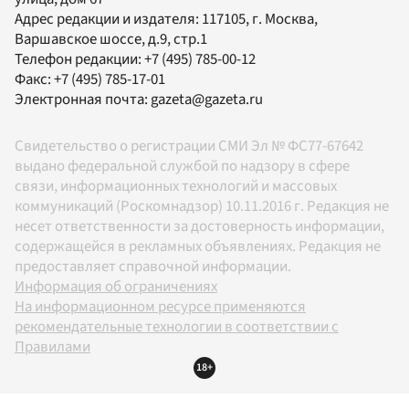
Адрес редакции и издателя:
117105
, г.
Москва
,
Варшавское шоссе, д.9, стр.1
Телефон редакции:
+7 (495) 785-00-12
Факс:
+7 (495) 785-17-01
Электронная почта:
gazeta@gazeta.ru
Свидетельство о регистрации СМИ Эл № ФС77-67642
выдано федеральной службой по надзору в сфере
связи, информационных технологий и массовых
коммуникаций (Роскомнадзор) 10.11.2016 г. Редакция не
несет ответственности за достоверность информации,
содержащейся в рекламных объявлениях. Редакция не
предоставляет справочной информации.
Информация об ограничениях
На информационном ресурсе применяются
рекомендательные технологии в соответствии с
Правилами
18+