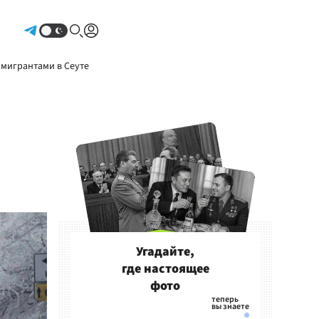
Авторизоваться
 мигрантами в Сеуте
Угадайте,
где настоящее
фото