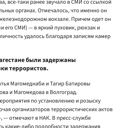
ва, все-таки ранее звучало в СМИ со ссылкой
льных органах
. Отмечалось, что именно он
 железнодорожном вокзале. Причем одет он
ли его СМИ) — в яркий пуховик, рюкзак и
о личность удалось благодаря записям камер
 Дагестане были задержаны
ки террористов.
атья Магомеднаби и Тагир Батировы
ва и Магомедова в Волгоград.
ероприятия по установлению и розыску
ючая организаторов террористических актов
, — отмечают в НАК. В пресс-службе
ть какие-либо подробности задержания