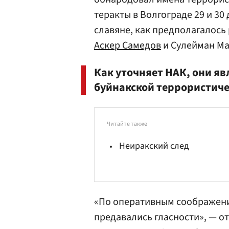
теракты в Волгограде 29 и 30
славяне, как предполагалось 
Аскер Самедов
и Сулейман Ма
Как уточняет НАК, они я
буйнакской террористиче
Читайте также
Неиракский след
«По оперативным соображени
предавались гласности», — о