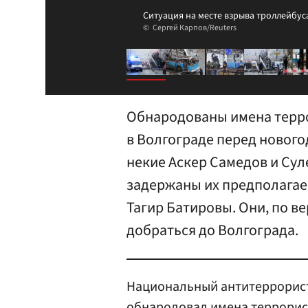
Ситуация на месте взрыва троллейбус
Сергей Карпов/Reuters
Обнародованы имена терро
в Волгограде перед новог
некие Аскер Самедов и Сул
задержаны их предполагае
Тагир Батировы. Они, по в
добраться до Волгограда.
Национальный антитеррорист
обнародовал имена террорис