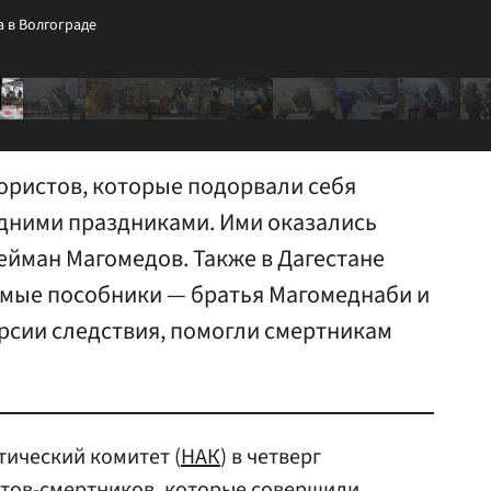
а в Волгограде
ристов, которые подорвали себя
одними праздниками. Ими оказались
ейман Магомедов. Также в Дагестане
мые пособники — братья Магомеднаби и
ерсии следствия, помогли смертникам
ический комитет (
НАК
) в четверг
тов-смертников, которые совершили