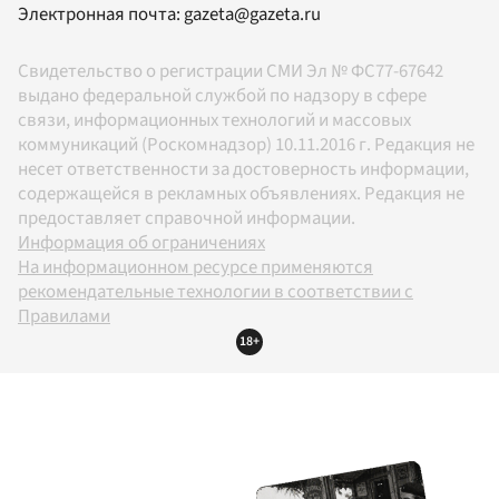
Электронная почта:
gazeta@gazeta.ru
Свидетельство о регистрации СМИ Эл № ФС77-67642
выдано федеральной службой по надзору в сфере
связи, информационных технологий и массовых
коммуникаций (Роскомнадзор) 10.11.2016 г. Редакция не
несет ответственности за достоверность информации,
содержащейся в рекламных объявлениях. Редакция не
предоставляет справочной информации.
Информация об ограничениях
На информационном ресурсе применяются
рекомендательные технологии в соответствии с
Правилами
18+