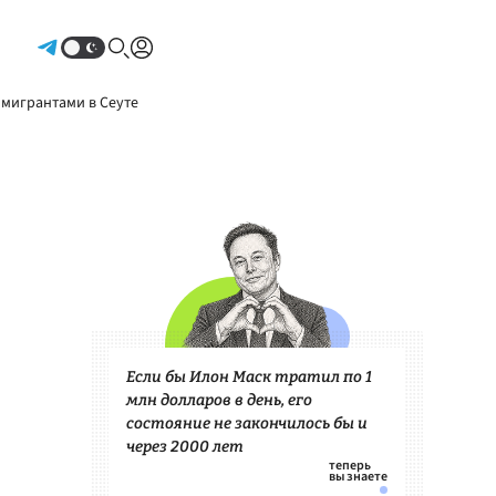
Авторизоваться
 мигрантами в Сеуте
Если бы Илон Маск тратил по 1
млн долларов в день, его
состояние не закончилось бы и
через 2000 лет