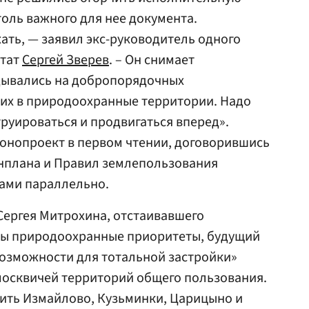
толь важного для нее документа.
ть, — заявил экс-руководитель одного
утат
Сергей Зверев
. – Он снимает
дывались на добропорядочных
их в природоохранные территории. Надо
руироваться и продвигаться вперед».
конопроект в первом чтении, договорившись
енплана и Правил землепользования
тами параллельно.
Сергея Митрохина, отстаивавшего
мы природоохранные приоритеты, будущий
возможности для тотальной застройки»
москвичей территорий общего пользования.
оить Измайлово, Кузьминки, Царицыно и