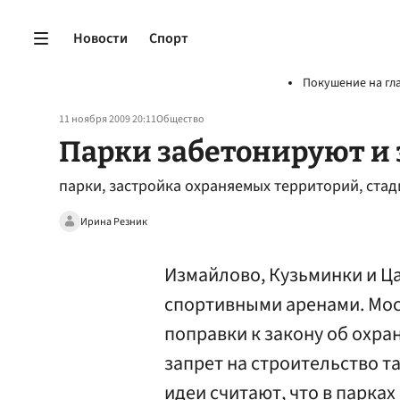
Новости
Спорт
Покушение на гл
11 ноября 2009 20:11
Общество
Парки забетонируют и 
парки, застройка охраняемых территорий, ста
Ирина Резник
Измайлово, Кузьминки и Ц
спортивными аренами. Мос
поправки к закону об охра
запрет на строительство т
идеи считают, что в парках