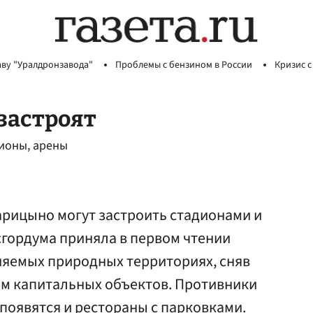
аву "Уралдронзавода"
Проблемы с бензином в России
Кризис с
застроят
дионы, арены
арицыно могут застроить стадионами и
гордума приняла в первом чтении
няемых природных территориях, сняв
ам капитальных объектов. Противники
 появятся и рестораны с парковками.