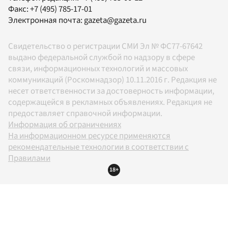
Факс:
+7 (495) 785-17-01
Электронная почта:
gazeta@gazeta.ru
Свидетельство о регистрации СМИ Эл № ФС77-67642
выдано федеральной службой по надзору в сфере
связи, информационных технологий и массовых
коммуникаций (Роскомнадзор) 10.11.2016 г. Редакция не
несет ответственности за достоверность информации,
содержащейся в рекламных объявлениях. Редакция не
предоставляет справочной информации.
Информация об ограничениях
На информационном ресурсе применяются
рекомендательные технологии в соответствии с
Правилами
18+