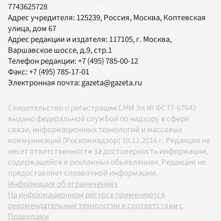
7743625728
Адрес учредителя: 125239, Россия, Москва, Коптевская
улица, дом 67
Адрес редакции и издателя:
117105
, г.
Москва
,
Варшавское шоссе, д.9, стр.1
Телефон редакции:
+7 (495) 785-00-12
Факс:
+7 (495) 785-17-01
Электронная почта:
gazeta@gazeta.ru
Свидетельство о регистрации СМИ Эл № ФС77-67642
выдано федеральной службой по надзору в сфере
связи, информационных технологий и массовых
коммуникаций (Роскомнадзор) 10.11.2016 г. Редакция не
несет ответственности за достоверность информации,
содержащейся в рекламных объявлениях. Редакция не
предоставляет справочной информации.
Информация об ограничениях
На информационном ресурсе применяются
рекомендательные технологии в соответствии с
Правилами