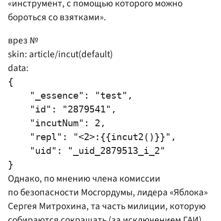
«инструмент, с помощью которого можно
бороться со взятками».
врез №
skin: article/incut(default)
data:
{

    "_essence": "test",

    "id": "2879541",

    "incutNum": 2,

    "repl": "<2>:{{incut2()}}",

    "uid": "_uid_2879513_i_2"

Однако, по мнению члена комиссии
по безопасности
Мосгордумы
, лидера «Яблока»
Сергея Митрохина
, та часть милиции, которую
собираются сокращать (за исключением
ГАИ
),