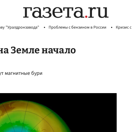
аву "Уралдронзавода"
Проблемы с бензином в России
Кризис с
на Земле начало
ут магнитные бури