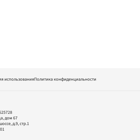
ия использования
Политика конфиденциальности
625728
а, дом 67
ссе, д.9, стр.1
-01