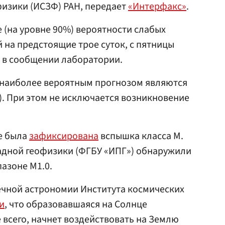
физики (ИСЗФ) РАН, передает
«Интерфакс»
.
(на уровне 90%) вероятности слабых
 на предстоящие трое суток, с пятницы
я в сообщении лаборатории.
наиболее вероятным прогнозом являются
). При этом не исключается возникновение
це была
зафиксирована
вспышка класса М.
адной геофизики (ФГБУ «ИПГ») обнаружили
пазоне М1.0.
ечной астрономии Института космических
и
, что образовавшаяся на Солнце
 всего, начнет воздействовать на Землю