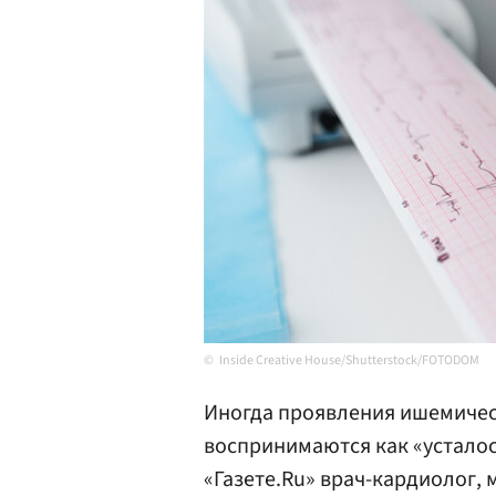
Inside Creative House/Shutterstock/FOTODOM
Иногда проявления ишемичес
воспринимаются как «усталос
«Газете.Ru» врач-кардиолог