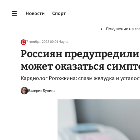
Новости
Спорт
Покушение на гл
7 ноября 2025 00:01
Наука
Россиян предупредили,
может оказаться симп
Кардиолог Рогожкина: спазм желудка и усталос
Валерия Бунина