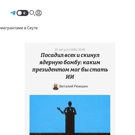
Авторизоваться
 мигрантами в Сеуте
07 августа 2026, 10:43
Посадил всех и скинул
ядерную бомбу: каким
президентом мог бы стать
ИИ
Виталий Рюмшин