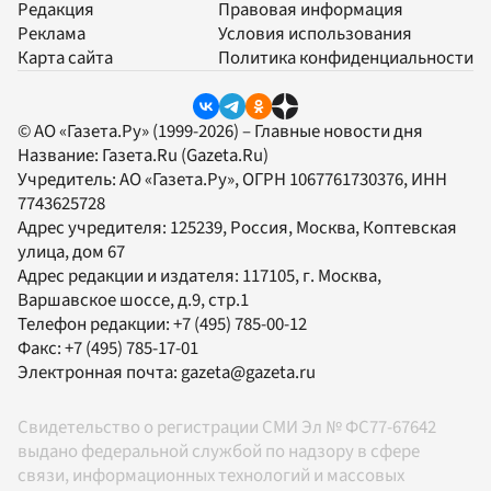
Редакция
Правовая информация
Реклама
Условия использования
Карта сайта
Политика конфиденциальности
© АО «Газета.Ру» (1999-2026) – Главные новости дня
Название:
Газета.Ru
(Gazeta.Ru)
Учредитель:
АО «Газета.Ру»
, ОГРН 1067761730376, ИНН
7743625728
Адрес учредителя: 125239, Россия, Москва, Коптевская
улица, дом 67
Адрес редакции и издателя:
117105
, г.
Москва
,
Варшавское шоссе, д.9, стр.1
Телефон редакции:
+7 (495) 785-00-12
Факс:
+7 (495) 785-17-01
Электронная почта:
gazeta@gazeta.ru
Свидетельство о регистрации СМИ Эл № ФС77-67642
выдано федеральной службой по надзору в сфере
связи, информационных технологий и массовых