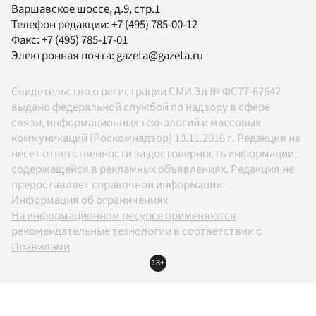
Варшавское шоссе, д.9, стр.1
Телефон редакции:
+7 (495) 785-00-12
Факс:
+7 (495) 785-17-01
Электронная почта:
gazeta@gazeta.ru
Свидетельство о регистрации СМИ Эл № ФС77-67642
выдано федеральной службой по надзору в сфере
связи, информационных технологий и массовых
коммуникаций (Роскомнадзор) 10.11.2016 г. Редакция не
несет ответственности за достоверность информации,
содержащейся в рекламных объявлениях. Редакция не
предоставляет справочной информации.
Информация об ограничениях
На информационном ресурсе применяются
рекомендательные технологии в соответствии с
Правилами
18+