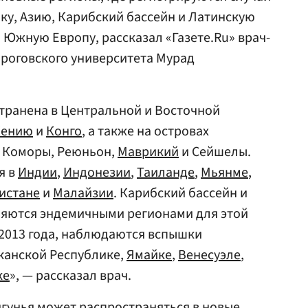
у, Азию, Карибский бассейн и Латинскую
 Южную Европу, рассказал «Газете.Ru» врач-
роговского университета Мурад
транена в Центральной и Восточной
Кению
и
Конго
, а также на островах
к Коморы, Реюньон,
Маврикий
и Сейшелы.
я в
Индии
,
Индонезии
,
Таиланде
,
Мьянме
,
истане
и
Малайзии
. Карибский бассейн и
ляются эндемичными регионами для этой
 2013 года, наблюдаются вспышки
канской Республике,
Ямайке
,
Венесуэле
,
ке
», — рассказал врач.
гунья может распространяться в новые