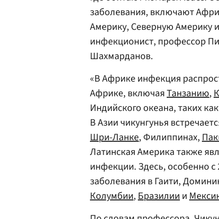
заболевания, включают Африк
Америку, Северную Америку и
инфекционист, профессор Пи
Шахмарданов.
«В Африке инфекция распрос
Африке, включая
Танзанию
,
Индийского океана, таких ка
В Азии чикунгунья встречаетс
Шри-Ланке
, Филиппинах,
Пак
Латинская Америка также яв
инфекции. Здесь, особенно с
заболевания в Гаити, Домини
Колумбии
,
Бразилии
и
Мекси
По словам профессора, Чикун