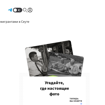
Авторизоваться
 мигрантами в Сеуте
Угадайте,
где настоящее
фото