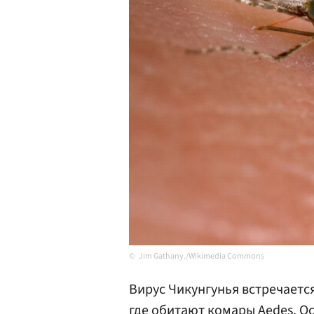
Jim Gathany./Wikimedia Commons
Вирус Чикунгунья встречается
где обитают комары Aedes. О