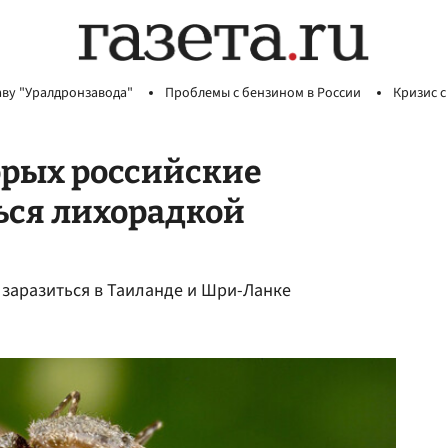
аву "Уралдронзавода"
Проблемы с бензином в России
Кризис с
орых российские
ься лихорадкой
заразиться в Таиланде и Шри-Ланке