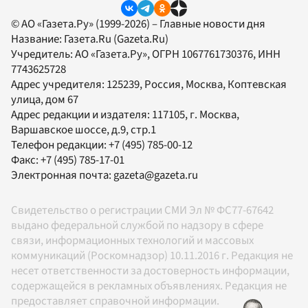
© АО «Газета.Ру» (1999-2026) – Главные новости дня
Название:
Газета.Ru
(Gazeta.Ru)
Учредитель:
АО «Газета.Ру»
, ОГРН 1067761730376, ИНН
7743625728
Адрес учредителя: 125239, Россия, Москва, Коптевская
улица, дом 67
Адрес редакции и издателя:
117105
, г.
Москва
,
Варшавское шоссе, д.9, стр.1
Телефон редакции:
+7 (495) 785-00-12
Факс:
+7 (495) 785-17-01
Электронная почта:
gazeta@gazeta.ru
Свидетельство о регистрации СМИ Эл № ФС77-67642
выдано федеральной службой по надзору в сфере
связи, информационных технологий и массовых
коммуникаций (Роскомнадзор) 10.11.2016 г. Редакция не
несет ответственности за достоверность информации,
содержащейся в рекламных объявлениях. Редакция не
предоставляет справочной информации.