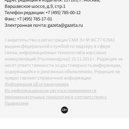
Варшавское шоссе, д.9, стр.1
Телефон редакции:
+7 (495) 785-00-12
Факс:
+7 (495) 785-17-01
Электронная почта:
gazeta@gazeta.ru
Свидетельство о регистрации СМИ Эл № ФС77-67642
выдано федеральной службой по надзору в сфере
связи, информационных технологий и массовых
коммуникаций (Роскомнадзор) 10.11.2016 г. Редакция не
несет ответственности за достоверность информации,
содержащейся в рекламных объявлениях. Редакция не
предоставляет справочной информации.
Информация об ограничениях
На информационном ресурсе применяются
рекомендательные технологии в соответствии с
Правилами
18+