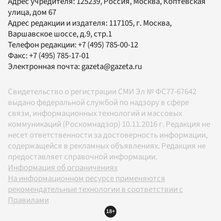
Адрес учредителя: 125239, Россия, Москва, Коптевская
улица, дом 67
Адрес редакции и издателя:
117105
, г.
Москва
,
Варшавское шоссе, д.9, стр.1
Телефон редакции:
+7 (495) 785-00-12
Факс:
+7 (495) 785-17-01
Электронная почта:
gazeta@gazeta.ru
Свидетельство о регистрации СМИ Эл № ФС77-67642
выдано федеральной службой по надзору в сфере
связи, информационных технологий и массовых
коммуникаций (Роскомнадзор) 10.11.2016 г. Редакция не
несет ответственности за достоверность информации,
содержащейся в рекламных объявлениях. Редакция не
предоставляет справочной информации.
Информация об ограничениях
На информационном ресурсе применяются
рекомендательные технологии в соответствии с
Правилами
18+