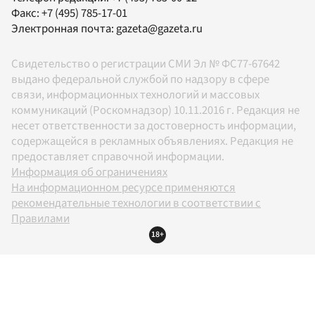
Факс:
+7 (495) 785-17-01
Электронная почта:
gazeta@gazeta.ru
Свидетельство о регистрации СМИ Эл № ФС77-67642
выдано федеральной службой по надзору в сфере
связи, информационных технологий и массовых
коммуникаций (Роскомнадзор) 10.11.2016 г. Редакция не
несет ответственности за достоверность информации,
содержащейся в рекламных объявлениях. Редакция не
предоставляет справочной информации.
Информация об ограничениях
На информационном ресурсе применяются
рекомендательные технологии в соответствии с
Правилами
18+