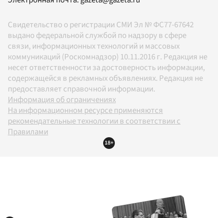
Электронная почта:
gazeta@gazeta.ru
Свидетельство о регистрации СМИ Эл № ФС77-67642
выдано федеральной службой по надзору в сфере
связи, информационных технологий и массовых
коммуникаций (Роскомнадзор) 10.11.2016 г. Редакция не
несет ответственности за достоверность информации,
содержащейся в рекламных объявлениях. Редакция не
предоставляет справочной информации.
Информация об ограничениях
На информационном ресурсе применяются
рекомендательные технологии в соответствии с
Правилами
18+