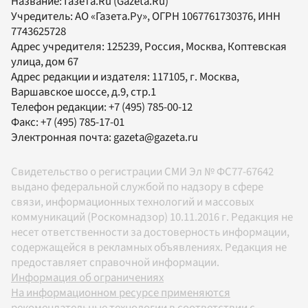
Название:
Газета.Ru
(Gazeta.Ru)
Учредитель:
АО «Газета.Ру»
, ОГРН 1067761730376, ИНН
7743625728
Адрес учредителя: 125239, Россия, Москва, Коптевская
улица, дом 67
Адрес редакции и издателя:
117105
, г.
Москва
,
Варшавское шоссе, д.9, стр.1
Телефон редакции:
+7 (495) 785-00-12
Факс:
+7 (495) 785-17-01
Электронная почта:
gazeta@gazeta.ru
Свидетельство о регистрации СМИ Эл № ФС77-67642
выдано федеральной службой по надзору в сфере
связи, информационных технологий и массовых
коммуникаций (Роскомнадзор) 10.11.2016 г. Редакция не
несет ответственности за достоверность информации,
содержащейся в рекламных объявлениях. Редакция не
предоставляет справочной информации.
Информация об ограничениях
На информационном ресурсе применяются