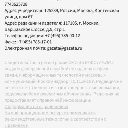
7743625728
Адрес учредителя: 125239, Россия, Москва, Коптевская
улица, дом 67
Адрес редакции и издателя:
117105
, г.
Москва
,
Варшавское шоссе, д.9, стр.1
Телефон редакции:
+7 (495) 785-00-12
Факс:
+7 (495) 785-17-01
Электронная почта:
gazeta@gazeta.ru
Свидетельство о регистрации СМИ Эл № ФС77-67642
выдано федеральной службой по надзору в сфере
связи, информационных технологий и массовых
коммуникаций (Роскомнадзор) 10.11.2016 г. Редакция не
несет ответственности за достоверность информации,
содержащейся в рекламных объявлениях. Редакция не
предоставляет справочной информации.
Информация об ограничениях
На информационном ресурсе применяются
рекомендательные технологии в соответствии с
Правилами