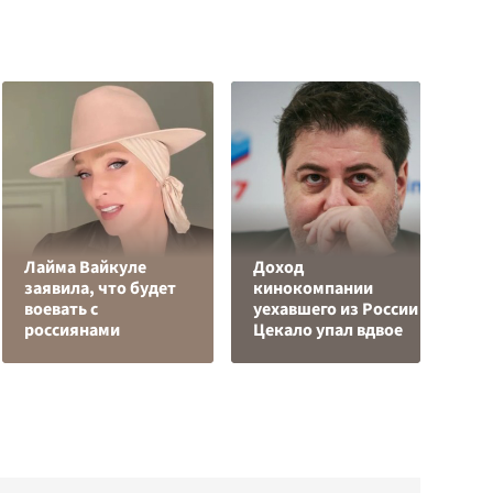
Лайма Вайкуле
Доход
заявила, что будет
кинокомпании
Я
воевать с
уехавшего из России
д
россиянами
Цекало упал вдвое
о