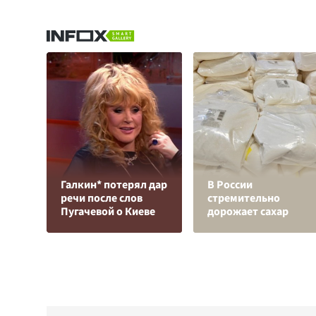
Галкин* потерял дар
В России
речи после слов
стремительно
Пугачевой о Киеве
дорожает сахар