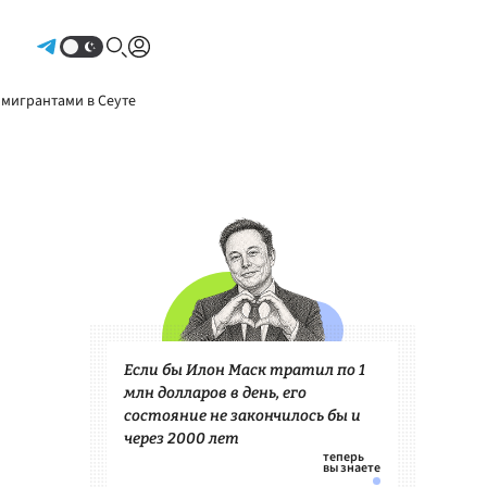
Авторизоваться
 мигрантами в Сеуте
Если бы Илон Маск тратил по 1
млн долларов в день, его
состояние не закончилось бы и
через 2000 лет