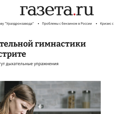
аву "Уралдронзавода"
Проблемы с бензином в России
Кризис с
тельной гимнастики
стрите
огут дыхательные упражнения