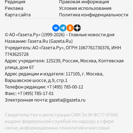
Редакция
Правовая информация
Реклама
Условия использования
Карта сайта
Политика конфиденциальности
© АО «Газета.Ру» (1999-2026) – Главные новости дня
Название:
Газета.Ru
(Gazeta.Ru)
Учредитель:
АО «Газета.Ру»
, ОГРН 1067761730376, ИНН
7743625728
Адрес учредителя: 125239, Россия, Москва, Коптевская
улица, дом 67
Адрес редакции и издателя:
117105
, г.
Москва
,
Варшавское шоссе, д.9, стр.1
Телефон редакции:
+7 (495) 785-00-12
Факс:
+7 (495) 785-17-01
Электронная почта:
gazeta@gazeta.ru
Свидетельство о регистрации СМИ Эл № ФС77-67642
выдано федеральной службой по надзору в сфере
связи, информационных технологий и массовых