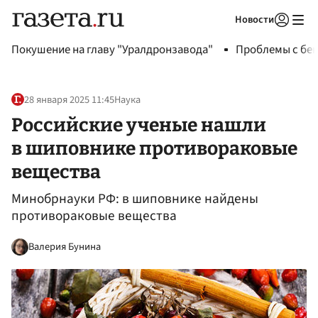
Новости
Авторизоваться
Покушение на главу "Уралдронзавода"
Проблемы с бен
28 января 2025 11:45
Наука
Российские ученые нашли
в шиповнике противораковые
вещества
Минобрнауки РФ: в шиповнике найдены
противораковые вещества
Валерия Бунина