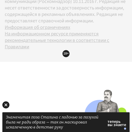
коммуникаций (Роскомнадзор) 10.11.2016 г. Редакция не
несет ответственности за достоверность информации,
содержащейся в рекламных объявлениях. Редакция не
предоставляет справочной информации.
Информация об ограничениях
На информационном ресурсе применяются
рекомендательные технологии в соответствии с
Правилами
18+
Знаменитая поза Сталина с ладонью за пазухой
была не ради образа — так он маскировал
искалеченную в детстве руку